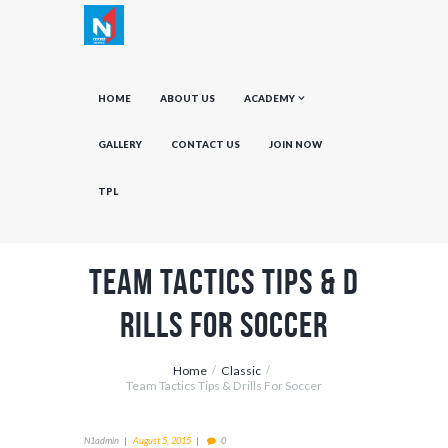
HOME
ABOUT US
ACADEMY
GALLERY
CONTACT US
JOIN NOW
TPL
Team Tactics Tips & D
rills For Soccer
Home
Classic
Team Tactics Tips & Drills For Soccer
N1admin
August 5, 2015
0