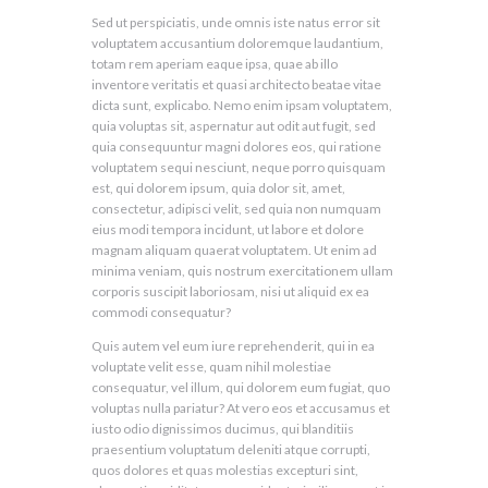
Sed ut perspiciatis, unde omnis iste natus error sit
voluptatem accusantium doloremque laudantium,
totam rem aperiam eaque ipsa, quae ab illo
inventore veritatis et quasi architecto beatae vitae
dicta sunt, explicabo. Nemo enim ipsam voluptatem,
quia voluptas sit, aspernatur aut odit aut fugit, sed
quia consequuntur magni dolores eos, qui ratione
voluptatem sequi nesciunt, neque porro quisquam
est, qui dolorem ipsum, quia dolor sit, amet,
consectetur, adipisci velit, sed quia non numquam
eius modi tempora incidunt, ut labore et dolore
magnam aliquam quaerat voluptatem. Ut enim ad
minima veniam, quis nostrum exercitationem ullam
corporis suscipit laboriosam, nisi ut aliquid ex ea
commodi consequatur?
Quis autem vel eum iure reprehenderit, qui in ea
voluptate velit esse, quam nihil molestiae
consequatur, vel illum, qui dolorem eum fugiat, quo
voluptas nulla pariatur? At vero eos et accusamus et
iusto odio dignissimos ducimus, qui blanditiis
praesentium voluptatum deleniti atque corrupti,
quos dolores et quas molestias excepturi sint,