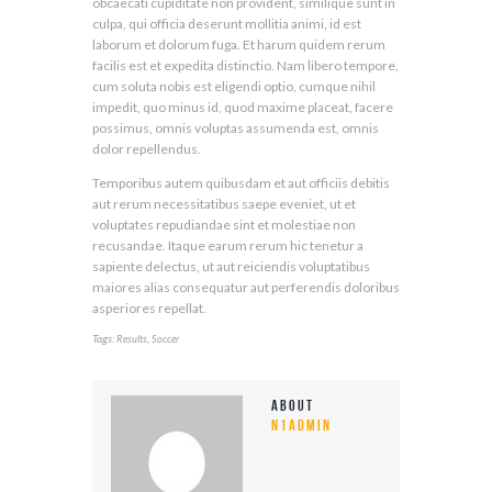
obcaecati cupiditate non provident, similique sunt in
culpa, qui officia deserunt mollitia animi, id est
laborum et dolorum fuga. Et harum quidem rerum
facilis est et expedita distinctio. Nam libero tempore,
cum soluta nobis est eligendi optio, cumque nihil
impedit, quo minus id, quod maxime placeat, facere
possimus, omnis voluptas assumenda est, omnis
dolor repellendus.
Temporibus autem quibusdam et aut officiis debitis
aut rerum necessitatibus saepe eveniet, ut et
voluptates repudiandae sint et molestiae non
recusandae. Itaque earum rerum hic tenetur a
sapiente delectus, ut aut reiciendis voluptatibus
maiores alias consequatur aut perferendis doloribus
asperiores repellat.
Tags:
,
Results
Soccer
About
n1admin