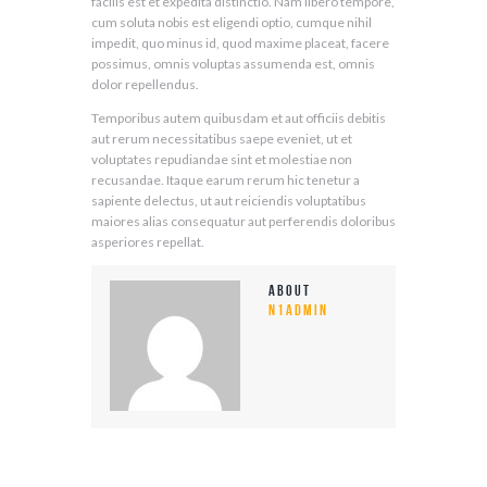
facilis est et expedita distinctio. Nam libero tempore,
cum soluta nobis est eligendi optio, cumque nihil
impedit, quo minus id, quod maxime placeat, facere
possimus, omnis voluptas assumenda est, omnis
dolor repellendus.
Temporibus autem quibusdam et aut officiis debitis
aut rerum necessitatibus saepe eveniet, ut et
voluptates repudiandae sint et molestiae non
recusandae. Itaque earum rerum hic tenetur a
sapiente delectus, ut aut reiciendis voluptatibus
maiores alias consequatur aut perferendis doloribus
asperiores repellat.
About
n1admin