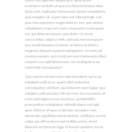
totam rem aperiam eaque ipsa, quae ab illo
inventore veritatis et quasi architecto beatae vitae
dicta sunt, explicabo. Nemo enim ipsam voluptatem,
quia voluptas sit, aspernatur aut odit aut fugit, sed
quia consequuntur magni dolores eos, qui ratione
voluptatem sequi nesciunt, neque porro quisquam
est, qui dolorem ipsum, quia dolor sit, amet,
consectetur, adipisci velit, sed quia non numquam
eius modi tempora incidunt, ut labore et dolore
magnam aliquam quaerat voluptatem. Ut enim ad
minima veniam, quis nostrum exercitationem ullam
corporis suscipit laboriosam, nisi ut aliquid ex ea
commodi consequatur?
Quis autem vel eum iure reprehenderit, qui in ea
voluptate velit esse, quam nihil molestiae
consequatur, vel illum, qui dolorem eum fugiat, quo
voluptas nulla pariatur? At vero eos et accusamus et
iusto odio dignissimos ducimus, qui blanditiis
praesentium voluptatum deleniti atque corrupti,
quos dolores et quas molestias excepturi sint,
obcaecati cupiditate non provident, similique sunt in
culpa, qui officia deserunt mollitia animi, id est
laborum et dolorum fuga. Et harum quidem rerum