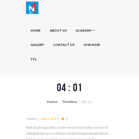
HOME
ABOUT US
ACADEMY
GALLERY
CONTACT US
JOIN NOW
TPL
04 : 01
Home
Timeline
04 : 01
N1admin
April 1, 2016
0
Sed ut perspiciatis, unde omnis iste natus error sit
voluptatem accusantium doloremque laudantium,