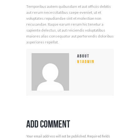
Temporibus autem quibusdam et aut officiis debitis
aut rerum necessitatibus saepe eveniet, ut et
voluptates repudiandae sint et molestiae non
recusandae. Itaque earum rerum hic tenetur a
sapiente delectus, ut aut reiciendis voluptatibus
maiores alias consequatur aut perferendis doloribus
asperiores repellat.
About
n1admin
Add Comment
Your email address will not be published. Required fields