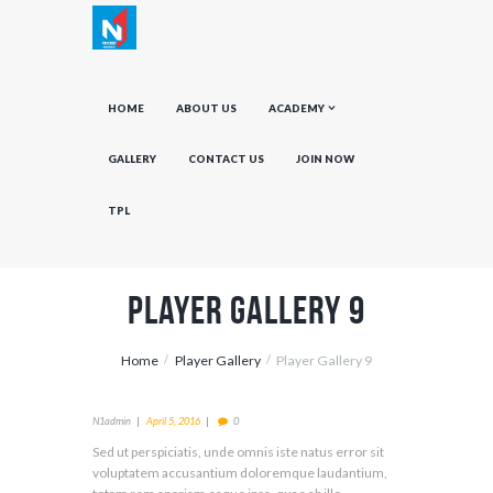
HOME
ABOUT US
ACADEMY
GALLERY
CONTACT US
JOIN NOW
TPL
Player Gallery 9
Home
Player Gallery
Player Gallery 9
N1admin
April 5, 2016
0
Sed ut perspiciatis, unde omnis iste natus error sit
voluptatem accusantium doloremque laudantium,