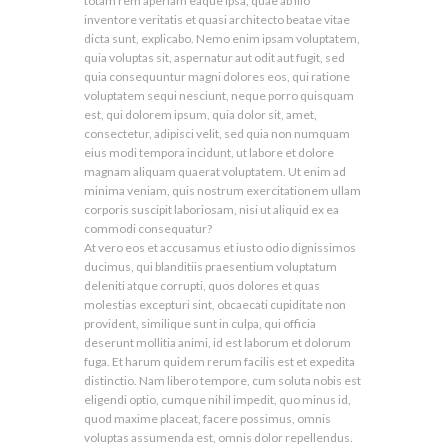
totam rem aperiam eaque ipsa, quae ab illo
inventore veritatis et quasi architecto beatae vitae
dicta sunt, explicabo. Nemo enim ipsam voluptatem,
quia voluptas sit, aspernatur aut odit aut fugit, sed
quia consequuntur magni dolores eos, qui ratione
voluptatem sequi nesciunt, neque porro quisquam
est, qui dolorem ipsum, quia dolor sit, amet,
consectetur, adipisci velit, sed quia non numquam
eius modi tempora incidunt, ut labore et dolore
magnam aliquam quaerat voluptatem. Ut enim ad
minima veniam, quis nostrum exercitationem ullam
corporis suscipit laboriosam, nisi ut aliquid ex ea
commodi consequatur?
At vero eos et accusamus et iusto odio dignissimos
ducimus, qui blanditiis praesentium voluptatum
deleniti atque corrupti, quos dolores et quas
molestias excepturi sint, obcaecati cupiditate non
provident, similique sunt in culpa, qui officia
deserunt mollitia animi, id est laborum et dolorum
fuga. Et harum quidem rerum facilis est et expedita
distinctio. Nam libero tempore, cum soluta nobis est
eligendi optio, cumque nihil impedit, quo minus id,
quod maxime placeat, facere possimus, omnis
voluptas assumenda est, omnis dolor repellendus.